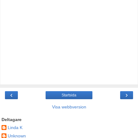
‹
›
Startsida
Visa webbversion
Deltagare
Linda K
Unknown