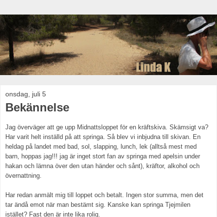
onsdag, juli 5
Bekännelse
Jag överväger att ge upp Midnattsloppet för en kräftskiva. Skämsigt va?
Har varit helt inställd på att springa. Så blev vi inbjudna till skivan. En
heldag på landet med bad, sol, slapping, lunch, lek (alltså mest med
barn, hoppas jag!!! jag är inget stort fan av springa med apelsin under
hakan och lämna över den utan händer och sånt), kräftor, alkohol och
övernattning.
Har redan anmält mig till loppet och betalt. Ingen stor summa, men det
tar ändå emot när man bestämt sig. Kanske kan springa Tjejmilen
istället? Fast den är inte lika rolig.