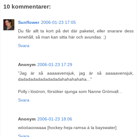
10 kommentarer:
Sunflower
2006-01-23 17:05
Du får allt ta kort på det där paketet, eller snarare dess
innehåll, så man kan sitta här och avundas. ;)
Svara
Anonym
2006-01-23 17:29
"Jag är så aaaaavensjuk, jag är så aaaaavensjuk,
dadadadadadadadadahahahahaha..."
Polly i lösöron, försöker sjunga som Nanne Grönvall...
Svara
Anonym
2006-01-23 18:06
wöoöaoowaaa [hockey-heja-ramsa á la bayswater]
Svara